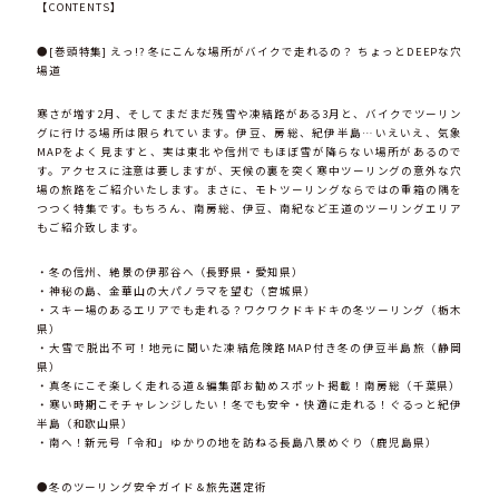
【CONTENTS】
●[巻頭特集] えっ!? 冬にこんな場所がバイクで走れるの？ ちょっとDEEPな穴
場道
寒さが増す2月、そしてまだまだ残雪や凍結路がある3月と、バイクでツーリン
グに行ける場所は限られています。伊豆、房総、紀伊半島…いえいえ、気象
MAPをよく見ますと、実は東北や信州でもほぼ雪が降らない場所があるので
す。アクセスに注意は要しますが、天候の裏を突く寒中ツーリングの意外な穴
場の旅路をご紹介いたします。まさに、モトツーリングならではの重箱の隅を
つつく特集です。もちろん、南房総、伊豆、南紀など王道のツーリングエリア
もご紹介致します。
・冬の信州、絶景の伊那谷へ（長野県・愛知県）
・神秘の島、金華山の大パノラマを望む（宮城県）
・スキー場のあるエリアでも走れる？ワクワクドキドキの冬ツーリング（栃木
県）
・大雪で脱出不可！地元に聞いた凍結危険路MAP付き冬の伊豆半島旅（静岡
県）
・真冬にこそ楽しく走れる道＆編集部お勧めスポット掲載！南房総（千葉県）
・寒い時期こそチャレンジしたい！冬でも安全・快適に走れる！ぐるっと紀伊
半島（和歌山県）
・南へ！新元号「令和」ゆかりの地を訪ねる長島八景めぐり（鹿児島県）
●冬のツーリング安全ガイド＆旅先選定術