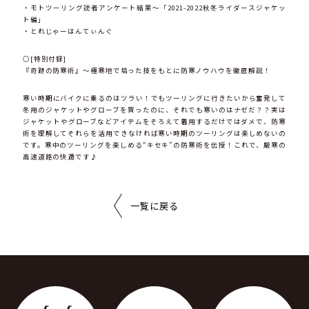
・モトツーリング読者アンケート結果〜「2021-2022秋冬ライダースジャケッ
ト編」
・とれじゃーはんてぃんぐ
○[特別付録]
『奇跡の防寒術』〜極寒地で培った技をもとに防寒ノウハウを徹底解説！
寒い時期にバイクに乗るのはツラい！でもツーリングに行きたいから奮発して
冬用のジャケットやグローブを買ったのに、それでも寒いのはナゼだ？？実は
ジャケットやグローブなどアイテムをそろえて着用するだけではダメで、防寒
術を理解してそれらを活用できなければ寒い時期のツーリングは楽しめないの
です。寒中のツーリングを楽しめる“キセキ”の防寒術を伝授！これで、厳寒の
高速道路の快適です♪
一覧に戻る