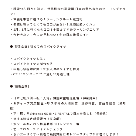
・積雪分布図から知る、世界屈指の豪雪国 日本の意外な冬のツーリングエリ
ア！
・凍結を事前に避ける！ツーリングルート設定術
・冬道は凍ってなくてもココが危ない！危険回避ノウハウ
・2月、3月に行くならココ！全国おすすめツーリングエリア
・今行きたい！今しか見れない！冬の日本絶景ガイド
●[特別企画] 初めてのスパイクタイヤ
・スパイクタイヤとは？
・スパイクタイヤの制作方法
・年越し宗谷岬に集った旅人達のタイヤを拝見！
・CT125ハンターカブ 年越し北海道仕様
●[連載企画]
・日本七転八倒〜祝！大河。鎌倉殿聖地巡礼編（神奈川県）
・おディープ党広報室〜珍スポ界の人間国宝「浅野祥雲」作品を巡る（愛知
県）
・下川原リサのHonda GO BIKE RENTALで日本を楽しむ（長崎県）
・旅する絵描き想筆紀行（東京都）
・旅ツーあれこれ〜林道戦隊ドロレンジャー編
・使ってわかったアイテムチェック
・らいだーはうす〜読者の疑問質問にモトツースタッフがお答えします！