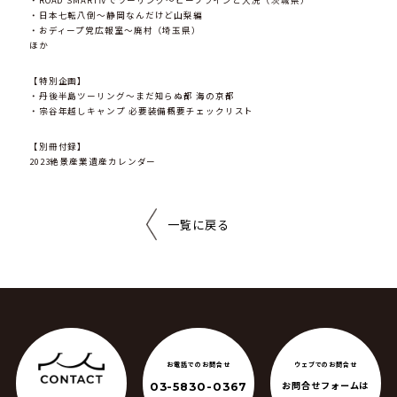
・ROAD SMARTⅣでツーリング〜ビーフラインと大洗（茨城県）
・日本七転八倒〜静岡なんだけど山梨編
・おディープ党広報室〜廃村（埼玉県）
ほか
【特別企画】
・丹後半島ツーリング〜まだ知らぬ都 海の京都
・宗谷年越しキャンプ 必要装備概要チェックリスト
【別冊付録】
2023絶景産業遺産カレンダー
一覧に戻る
ウェブでのお問合せ
お電話でのお問合せ
お問合せフォームは
03-5830-0367