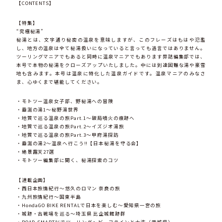
【CONTENTS】
【特集】
“究極秘湯”
秘湯とは、文字通り秘密の温泉を意味しますが、このフレーズはもはや氾濫
し、地方の温泉は全て秘湯扱いになっていると言っても過言ではありません。
ツーリングマニアでもあると同時に温泉マニアでもあります弊誌編集部では、
本号で本物の秘湯をクローズアップいたしました。中には到達困難な湯や豪雪
地も含みます。本号は温泉に特化した温泉ガイドです。温泉マニアのみなさ
ま、心ゆくまで堪能してください。
・モトツー温泉女子部、野秘湯への冒険
・垂涎の湯1〜秘野湯世界
・地質で巡る温泉の旅Part.1〜破局噴火の痕跡へ
・地質で巡る温泉の旅Part.2〜イズジオ湯旅
・地質で巡る温泉の旅Part.3〜甲府湯探訪
・垂涎の湯2〜温泉へ行こう!!【日本秘湯を守る会】
・絶景露天27選
・モトツー編集部に聞く、秘湯探索のコツ
【連載企画】
・西日本旅情紀行〜悠久のロマン 奈良の旅
・九州旅情紀行〜国東半島
・HondaGO BIKE RENTALで日本を楽しむ〜愛知県一宮の旅
・城跡・古戦場を巡る〜埼玉県 比企城館跡群