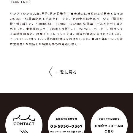
【CONTENTS】
ヤングマシン2022年3月号1月24日発売！ ◆表紙には待望の正式発表となった
Z900RS・50周年記念モデルをドーンと。その全容は全16ページの【別冊付
録・新Z報】に、Z900RS SE／Z650RS／Z650RS 50周年モデルと併せてまと
めました。◆巻頭のスクープはホンダ祭り。CL250/500、ホーク11、新ダック
ス最終情報など。試乗インプレッションは、感涙の復活を遂げた2スト250、
そしてYZF-R7対ライバル勢の比較対決をお送りします。◆2021年MotoGPを青
木宣篤さんが総括した特集記事もお見逃しなく！
一覧に戻る
ウェブでのお問合せ
お電話でのお問合せ
お問合せフォームは
03-5830-0367
こちら
（土日祝を除く）
9:00〜17:00