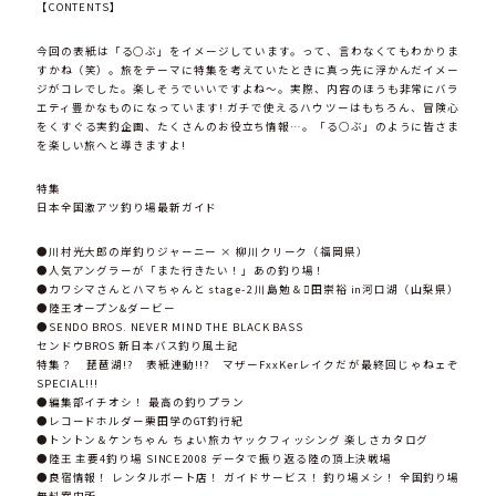
【CONTENTS】
今回の表紙は「る○ぶ」をイメージしています。って、言わなくてもわかりま
すかね（笑）。旅をテーマに特集を考えていたときに真っ先に浮かんだイメー
ジがコレでした。楽しそうでいいですよね～。実際、内容のほうも非常にバラ
エティ豊かなものになっています! ガチで使えるハウツーはもちろん、冒険心
をくすぐる実釣企画、たくさんのお役立ち情報…。「る○ぶ」のように皆さま
を楽しい旅へと導きますよ!
特集
日本全国激アツ釣り場最新ガイド
●川村光大郎の岸釣りジャーニー × 柳川クリーク（福岡県）
●人気アングラーが「また行きたい！」あの釣り場！
●カワシマさんとハマちゃんと stage-2 川島勉＆田崇裕 in河口湖（山梨県）
●陸王オープン&ダービー
●SENDO BROS. NEVER MIND THE BLACK BASS
センドウBROS 新日本バス釣り風土記
特集？ 琵琶湖!? 表紙連動!!? マザーFxxKerレイクだが最終回じゃねェぞ
SPECIAL!!!
●編集部イチオシ！ 最高の釣りプラン
●レコードホルダー栗田学のGT釣行紀
●トントン＆ケンちゃん ちょい旅カヤックフィッシング 楽しさカタログ
●陸王 主要4釣り場 SINCE2008 データで振り返る陸の頂上決戦場
●良宿情報！ レンタルボート店！ ガイドサービス！ 釣り場メシ！ 全国釣り場