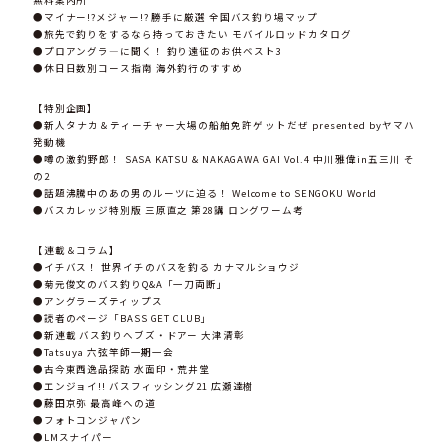
無料案内所
●マイナー!?メジャー!? 勝手に厳選 全国バス釣り場マップ
●旅先で釣りをするなら持っておきたい モバイルロッドカタログ
●プロアングラ―に聞く！ 釣り遠征のお供ベスト3
●休日日数別コース指南 海外釣行のすすめ
【特別企画】
●新人タナカ＆ティーチャー大場の船舶免許ゲットだぜ presented byヤマハ
発動機
●噂の激釣野郎！ SASA KATSU & NAKAGAWA GAI Vol.4 中川雅偉in五三川 そ
の2
●話題沸騰中のあの男のルーツに迫る！ Welcome to SENGOKU World
●バスカレッジ特別版 三原直之 第28講 ロングワーム考
【連載＆コラム】
●イチバス！ 世界イチのバスを釣る カナマルショウジ
●菊元俊文のバス釣りQ&A「一刀両断」
●アングラーズティップス
●読者のページ「BASS GET CLUB」
●新連載 バス釣りへブズ・ドアー 大津清彰
●Tatsuya 六弦竿師一期一会
●古今東西逸品探訪 水面印・荒井堂
●エンジョイ!! バスフィッシング21 広瀬達樹
●藤田京弥 最高峰への道
●フォトコンジャパン
●LMスナイパー