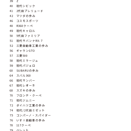
39 Z
40 初代シビック
41 2代目プレリュード
42 マツダの歩み
46 コスモスポーツ
48 R360クーペ
49 初代キャロル
50 5代目ファミリア
51 初代サバンナRX-７
52 三菱自動車工業の歩み
56 ギャランGTO
57 三菱500
58 初代ミラージュ
59 初代パジェロ
60 SUBARUの歩み
64 スバル360
66 初代サンバー
67 初代レオーネ
68 スズキの歩み
70 フロンテ・クーペ
71 初代ジムニー
72 ダイハツ工業の歩み
74 初代/2代目ミゼット
75 コンパーノ・スパイダー
76 いすゞ自動車の歩み
78 117クーペ
79 ベレット