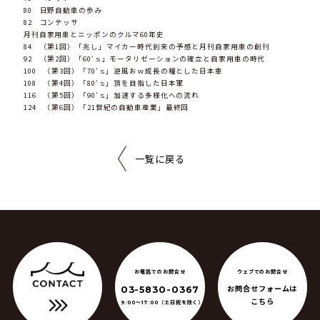
80 日野自動車の歩み
82 コンテッサ
月刊自家用車とニッポンのクルマ60年史
84 （第1回）「兆し」マイカー時代到来の予感と月刊自家用車の創刊
92 （第2回）「60‘ｓ」モータリゼーションの確立と自家用車の時代
100 （第3回）「70‘ｓ」逆風おｗ成長の糧とした日本車
108 （第4回）「80‘ｓ」頂を目指した日本軍
116 （第5回）「90‘ｓ」加速する多様化への流れ
124 （第6回）「21世紀の自動車産業」最終回
一覧に戻る
ウェブでのお問合せ
お電話でのお問合せ
お問合せフォームは
03-5830-0367
こちら
（土日祝を除く）
9:00〜17:00