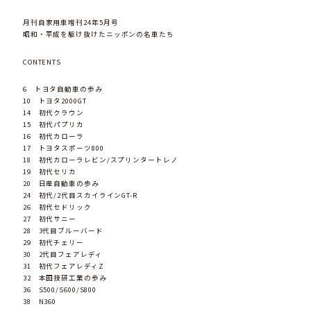
月刊自家用車増刊24年5月号
昭和・平成を駆け抜けたニッポンの名車たち
CONTENTS
6 トヨタ自動車の歩み
10 トヨタ2000GT
14 初代クラウン
15 初代パプリカ
16 初代カローラ
17 トヨタスポーツ800
18 初代カローラレビン/スプリンタートレノ
19 初代セリカ
20 日産自動車の歩み
24 初代/2代目スカイラインGT-R
26 初代セドリック
27 初代サニー
28 3代目ブルーバード
29 初代チェリー
30 2代目フェアレディ
31 初代フェアレディZ
32 本田技研工業の歩み
36 S500/S600/S800
38 N360