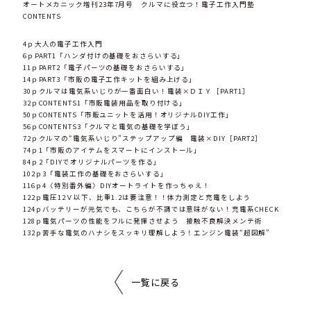
オートメカニック増刊23年7月号 クルマに役立つ！電子工作入門塾
CONTENTS
4ｐ大人の電子工作入門
6ｐPART1「ハンダ付けの基礎をおさらいする」
11ｐPART2「電子パーツの基礎をおさらいする」
14ｐPART3「市販の電子工作キットを組み上げる」
30ｐクルマは電気系いじりが一番面白い！電装×ＤＩＹ［PART1］
32ｐCONTENTS1「市販電装用品を取り付ける」
50ｐCONTENTS「市販ユニットを活用！オリジナルDIY工作」
56ｐCONTENTS3「クルマと電気の基礎を学ぼう」
72ｐクルマの“電気系いじり”ステップアップ編 電装×DIY［PART2］
74ｐ1「市販のアイテムをスマートにインストール」
84ｐ2「DIYでオリジナルパーツを作る」
102ｐ3「電装工作の基礎をおさらいする」
116ｐ4〈特別番外編〉DIYオートライトを作っちゃえ！
122ｐ電圧12Ｖ以下、比重1.2は要注意！！体力測定と充電をしよう
124ｐバッテリーが元気でも、こちらが不調では意味がない！充電系CHECK
128ｐ電気パーツの性能をフルに発揮させよう 接触不良解決メンテ術
132ｐ苦手な電気のハナシをスッキリ理解しよう！エンジン電装“超図解”
一覧に戻る