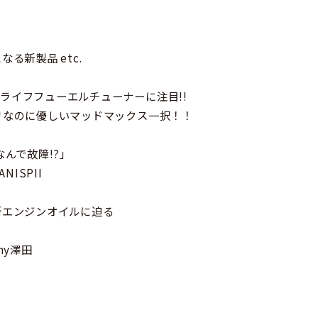
る新製品 etc.
ライフフューエルチューナーに注目!!
リなのに優しいマッドマックス一択！！
なんで故障!?」
NISPII
」
新エンジンオイルに迫る
my澤田