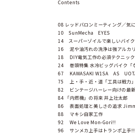
Contents
08 レッドバロンミーティング／気にな
10 SunMecha EYES
14 スーパーゾイルで楽しいバイク
16 泥や油汚れの洗浄は強アルカ
18 DIY電気工作の必須テクニック
24 巻頭特集 水冷ビッグバイク「
67 KAWASAKI W1SA AS UOTA
75 上・手・近・道「工具は戦力
82 ビンテージハーレー向けの最
84 「内燃機」の将来 井上壮太郎
86 表面処理と美しさの追求 Jim
88 マキシ自家工作
92 We Love Mon-Gori!!
96 サンメカ上手はトランポ上手!!