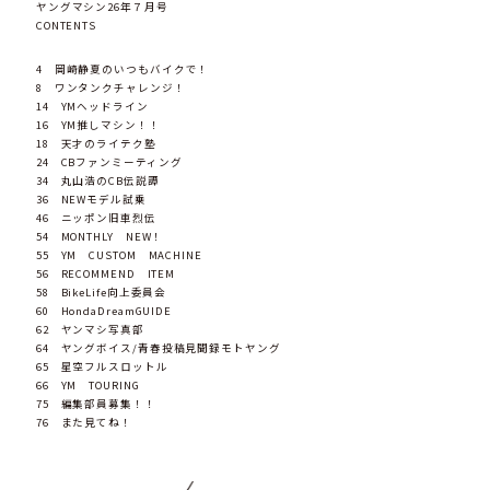
ヤングマシン26年７月号
CONTENTS
4 岡崎静夏のいつもバイクで！
8 ワンタンクチャレンジ！
14 YMヘッドライン
16 YM推しマシン！！
18 天才のライテク塾
24 CBファンミーティング
34 丸山浩のCB伝説譚
36 NEWモデル試乗
46 ニッポン旧車烈伝
54 MONTHLY NEW！
55 YM CUSTOM MACHINE
56 RECOMMEND ITEM
58 BikeLife向上委員会
60 HondaDreamGUIDE
62 ヤンマシ写真部
64 ヤングボイス/青春投稿見聞録モトヤング
65 星空フルスロットル
66 YM TOURING
75 編集部員募集！！
76 また見てね！