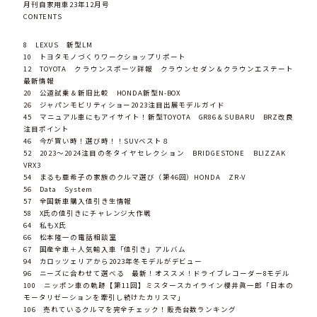
月刊自家用車23年12月号
CONTENTS
8 LEXUS 新型LM
10 トヨタモノづくりワークショップリポート
12 TOYOTA クラウンスポーツ詳報 クラウンセダン＆クラウンエステート
最新情報
20 公道試乗＆新旧比較 HONDA新型N-BOX
26 ジャパンモビリティショー2023注目出展モデルガイド
45 マニュアル車にもアイサイト！新型TOYOTA GR86＆SUBARU BRZ改良
注目ポイント
46 今が買い時！選び時！！SUVベスト８
52 2023～2024注目の冬タイヤセレクション BRIDGESTONE BLIZZAK
VRX3
54 まるも亜希子の家族のクルマ選び（第46回）HONDA ZR-V
56 Data System
57 全国新車購入値引き生情報
58 X氏の値引きにチャレンジ大作戦
64 私もX氏
66 松本隆一の電話相談室
67 国産全車＋人気輸入車「値引き」アルバム
94 カロッツェリアから2023年冬モデルがデビュー
96 ニーズに合わせて選べる 最新！オススメ！ドライブレコーダー8モデル
100 ニッポン車の軌跡【第11回】ミスタースカイライン櫻井眞一郎「日本の
モータリゼーションを牽引し続けたカリスマ」
106 売れているクルマを完全チェック！販売台数ランキング